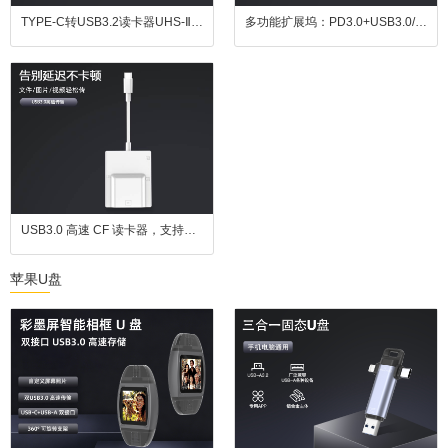
TYPE-C转USB3.2读卡器UHS-ⅡSD4.0/TF二合一现货批发存储卡UHS-II
多功能扩展坞：PD3.0+USB3.0/2.0+HDMI + 千兆网口，办公接口扩展一步到位
USB3.0 高速 CF 读卡器，支持四卡同读，兼容 CF、SD、TF、MS 卡，适用于苹果设备、安卓设备及电脑
苹果U盘