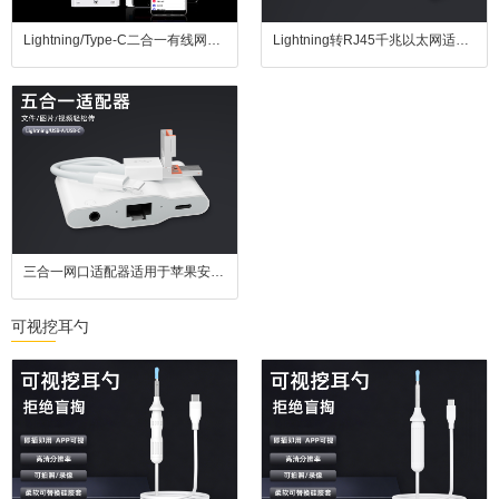
Lightning/Type-C二合一有线网卡即插即用以太网直连游戏不卡顿追剧无缓冲兼连U盘键鼠
Lightning转RJ45千兆以太网适配器2.1A快充功能适用于苹果iPhone/iPad设备。
三合一网口适配器适用于苹果安卓电脑即插即用告别延迟支持3.5mm耳机键盘鼠标
可视挖耳勺