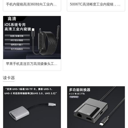
手机内窥镜高清360转向工业内窥镜旋转检查便携手持管道探头工具
5006TC高清晰度工业内窥镜，配备130万像素摄像头、10mm直径探头、1-5米可调线缆，支持30帧/秒拍摄与可调LED补光，具备IP67防水和自动曝光功能，适用于精细工业检测。
苹果手机直连百万高清摄像头工业内窥镜汽车维修防水镜头广角
读卡器