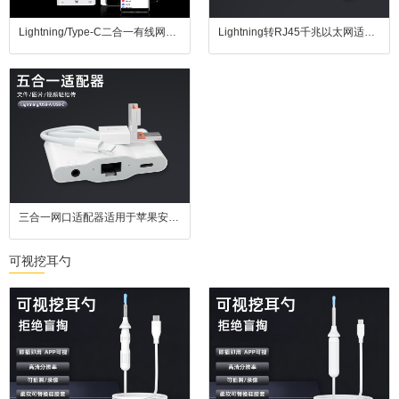
Lightning/Type-C二合一有线网卡即插即用以太网直连游戏不卡顿追剧无缓冲兼连U盘键鼠
Lightning转RJ45千兆以太网适配器2.1A快充功能适用于苹果iPhone/iPad设备。
三合一网口适配器适用于苹果安卓电脑即插即用告别延迟支持3.5mm耳机键盘鼠标
可视挖耳勺