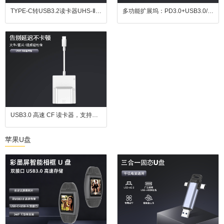
TYPE-C转USB3.2读卡器UHS-ⅡSD4.0/TF二合一现货批发存储卡UHS-II
多功能扩展坞：PD3.0+USB3.0/2.0+HDMI + 千兆网口，办公接口扩展一步到位
USB3.0 高速 CF 读卡器，支持四卡同读，兼容 CF、SD、TF、MS 卡，适用于苹果设备、安卓设备及电脑
苹果U盘