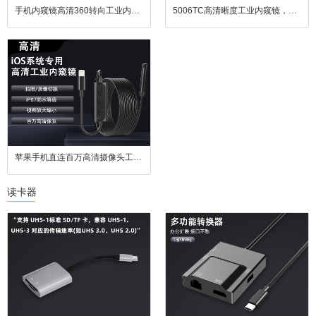
手机内窥镜高清360转向工业内窥镜旋转检查便携手持管道探头工具
5006TC高清晰度工业内窥镜，配备130万像素摄像头、10mm直径探头、1-5米可调线缆，支持30帧/秒拍摄与可调LED补光，具备IP67防水和自动曝光功能，适用于精细工业检测。
苹果手机直连百万高清摄像头工业内窥镜汽车维修防水镜头广角
读卡器